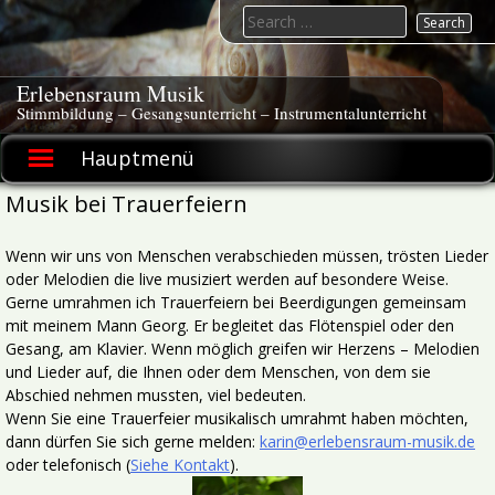
Skip
Search
to
for:
content
Erlebensraum Musik
Stimmbildung – Gesangsunterricht – Instrumentalunterricht
Hauptmenü
Musik bei Trauerfeiern
Wenn wir uns von Menschen verabschieden müssen, trösten Lieder
oder Melodien die live musiziert werden auf besondere Weise.
Gerne umrahmen ich Trauerfeiern bei Beerdigungen gemeinsam
mit meinem Mann Georg. Er begleitet das Flötenspiel oder den
Gesang, am Klavier. Wenn möglich greifen wir Herzens – Melodien
und Lieder auf, die Ihnen oder dem Menschen, von dem sie
Abschied nehmen mussten, viel bedeuten.
Wenn Sie eine Trauerfeier musikalisch umrahmt haben möchten,
dann dürfen Sie sich gerne melden:
karin@erlebensraum-musik.de
oder telefonisch (
Siehe Kontakt
).